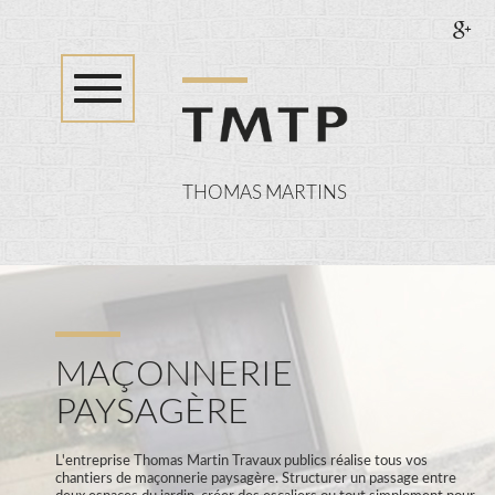
Toggle
navigation
THOMAS MARTINS
SPÉCIALISTE
DE
LA
RÉNOVATION
INTÉRIEURE
ET
EXTÉRIEURE
MAÇONNERIE
PAYSAGÈRE
L'entreprise Thomas Martin Travaux publics réalise tous vos
chantiers de maçonnerie paysagère. Structurer un passage entre