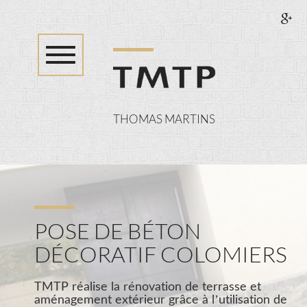
Toggle
navigation
THOMAS MARTINS
SPÉCIALISTE
DE
LA
RÉNOVATION
INTÉRIEURE
ET
EXTÉRIEURE
POSE DE BÉTON
DÉCORATIF COLOMIERS
TMTP réalise la rénovation de terrasse et
aménagement extérieur grâce à l’utilisation de