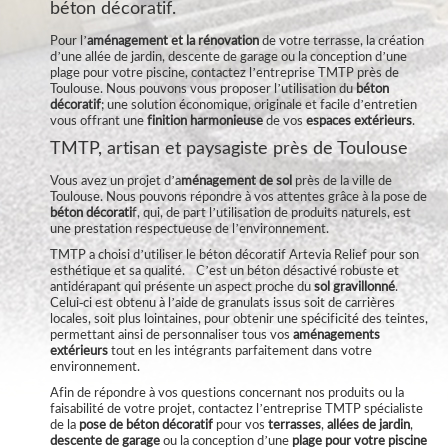
béton décoratif.
Pour l’
aménagement et la rénovation
de votre terrasse, la création
d’une allée de jardin, descente de garage ou la conception d’une
plage pour votre piscine, contactez l’entreprise TMTP près de
Toulouse. Nous pouvons vous proposer l’utilisation du
béton
décoratif
; une solution économique, originale et facile d’entretien
vous offrant une
finition harmonieuse
de vos
espaces extérieurs
.
TMTP, artisan et paysagiste près de Toulouse
Vous avez un projet d’a
ménagement de sol
près de la ville de
Toulouse. Nous pouvons répondre à vos attentes grâce à la pose de
béton décorati
f, qui, de part l’utilisation de produits naturels, est
une prestation respectueuse de l’environnement.
TMTP a choisi d’utiliser le béton décoratif Artevia Relief pour son
esthétique et sa qualité. C’est un béton désactivé robuste et
antidérapant qui présente un aspect proche du
sol gravillonné
.
Celui-ci est obtenu à l’aide de granulats issus soit de carrières
locales, soit plus lointaines, pour obtenir une spécificité des teintes,
permettant ainsi de personnaliser tous vos
aménagements
extérieurs
tout en les intégrants parfaitement dans votre
environnement.
Afin de répondre à vos questions concernant nos produits ou la
faisabilité de votre projet, contactez l’entreprise TMTP spécialiste
de la
pose de béton décoratif
pour vos
terrasses
,
allées de jardin
,
descente de garage
ou la conception d’une
plage pour votre piscine