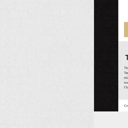
TM
Te
mi
no
l’
Cr