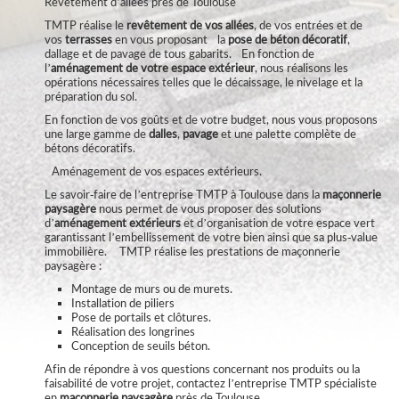
Revêtement d’allées près de Toulouse
TMTP réalise le
revêtement de vos allées
, de vos entrées et de
vos
terrasses
en vous proposant
la
pose de béton décoratif
,
dallage et de pavage de tous gabarits.
En fonction de
l
’
aménagement de votre espace extérieur
, nous réalisons les
opérations nécessaires telles que le décaissage, le nivelage et la
préparation du sol.
En fonction de vos goûts et de votre budget, nous vous proposons
une large gamme de
dalles
,
pavage
et une palette complète de
bétons décoratifs.
Am
é
nagement de vos espaces ext
é
rieurs.
Le savoir-faire de l’entreprise TMTP à Toulouse dans la
maçonnerie
paysagère
nous permet de vous proposer des solutions
d’
aménagement extérieurs
et d’organisation de votre espace vert
garantissant l’embellissement de votre bien ainsi que sa plus-value
immobilière.
TMTP r
é
alise les prestations de ma
ç
onnerie
paysag
è
re :
Montage de murs ou de murets.
Installation de piliers
Pose de portails et clôtures.
Réalisation des longrines
Conception de seuils béton.
Afin de répondre à vos questions concernant nos produits ou la
faisabilité de votre projet, contactez l’entreprise TMTP spécialiste
en
maçonnerie paysagère
près de Toulouse.