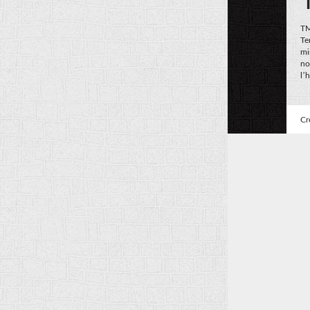
TM
Te
mi
no
l’
Cr